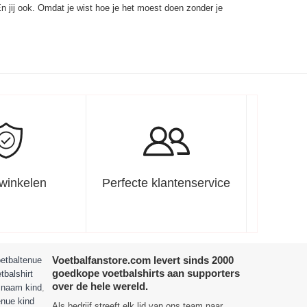
En jij ook. Omdat je wist hoe je het moest doen zonder je
 winkelen
Perfecte klantenservice
Voetbalfanstore.com levert sinds 2000
etbaltenue
goedkope voetbalshirts aan supporters
tbalshirt
over de hele wereld.
t naam kind
,
enue kind
Als bedrijf streeft elk lid van ons team naar