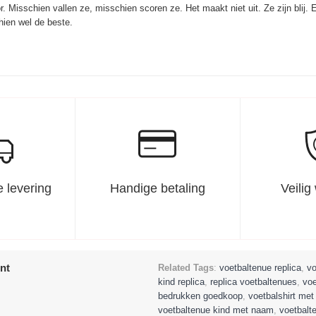
. Misschien vallen ze, misschien scoren ze. Het maakt niet uit. Ze zijn blij. 
hien wel de beste.
 levering
Handige betaling
Veilig
nt
Related Tags
:
voetbaltenue replica
,
vo
kind replica
,
replica voetbaltenues
,
voe
bedrukken goedkoop
,
voetbalshirt me
voetbaltenue kind met naam
,
voetbalt