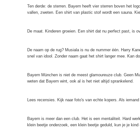
Ten derde: de sterren. Bayern heeft vier sterren boven het logo
vallen, zweten. Een shirt van plastic stof wordt een sauna. K
De maat. Kinderen groeien. Een shirt dat nu perfect past, is ov
De naam op de rug? Musiala is nu de nummer één. Harry Kane h
snel van idool. Zonder naam gaat het shirt langer mee. Kan d
Bayern München is niet de meest glamoureuze club. Geen Miam
weten dat Bayern wint, ook al is het niet altijd sprankelend.
Lees recensies. Kijk naar foto's van echte kopers. Als iemand s
Bayern is meer dan een club. Het is een mentaliteit. Hard werk
klein beetje onderzoek, een klein beetje geduld, kun je je kind