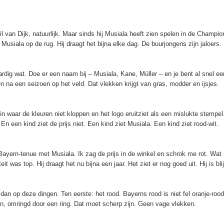
il van Dijk, natuurlijk. Maar sinds hij Musiala heeft zien spelen in de Champio
Musiala op de rug. Hij draagt het bijna elke dag. De buurjongens zijn jaloers.
rdig wat. Doe er een naam bij – Musiala, Kane, Müller – en je bent al snel een 
n na een seizoen op het veld. Dat vlekken krijgt van gras, modder en ijsjes.
ën waar de kleuren niet kloppen en het logo eruitziet als een mislukte stempel
 En een kind ziet de prijs niet. Een kind ziet Musiala. Een kind ziet rood-wit.
Bayern-tenue met Musiala. Ik zag de prijs in de winkel en schrok me rot. Wat
 was top. Hij draagt het nu bijna een jaar. Het ziet er nog goed uit. Hij is blij.
t dan op deze dingen. Ten eerste: het rood. Bayerns rood is niet fel oranje-roo
en, omringd door een ring. Dat moet scherp zijn. Geen vage vlekken.