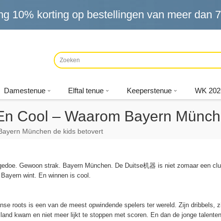
ng
10%
korting op bestellingen van meer dan
7
Damestenue
Elftal tenue
Keeperstenue
WK 202
t En Cool – Waarom Bayern Münch
 Bayern München de kids betovert
 gedoe. Gewoon strak. Bayern München. De Duitse机器 is niet zomaar een club. 
 Bayern wint. En winnen is cool.
se roots is een van de meest opwindende spelers ter wereld. Zijn dribbels, zij
and kwam en niet meer lijkt te stoppen met scoren. En dan de jonge talenten