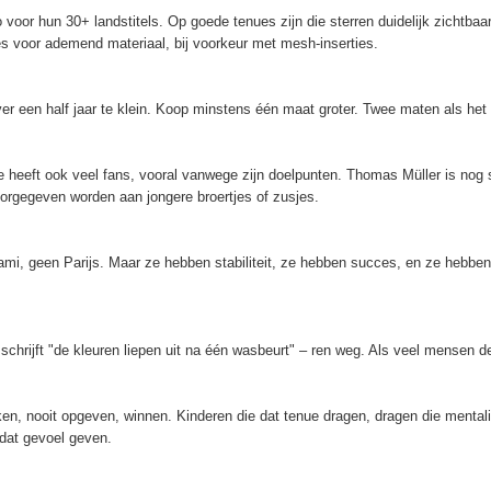
 voor hun 30+ landstitels. Op goede tenues zijn die sterren duidelijk zichtbaar
ies voor ademend materiaal, bij voorkeur met mesh-inserties.
er een half jaar te klein. Koop minstens één maat groter. Twee maten als het k
eeft ook veel fans, vooral vanwege zijn doelpunten. Thomas Müller is nog st
oorgegeven worden aan jongere broertjes of zusjes.
i, geen Parijs. Maar ze hebben stabiliteit, ze hebben succes, en ze hebben 
chrijft "de kleuren liepen uit na één wasbeurt" – ren weg. Als veel mensen de k
en, nooit opgeven, winnen. Kinderen die dat tenue dragen, dragen die mentalite
 dat gevoel geven.