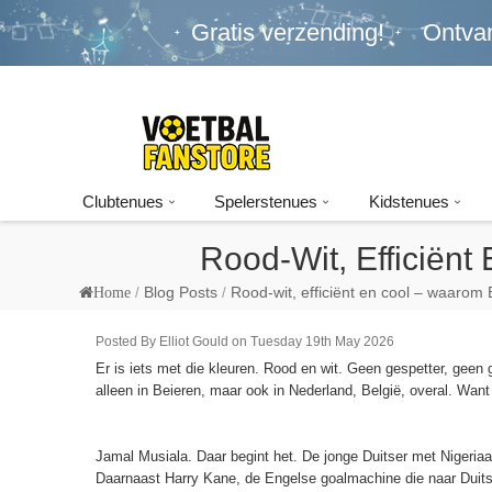
Gratis verzending!
Ontva
Clubtenues
Spelerstenues
Kidstenues
Rood-Wit, Efficiën
Blog Posts
Rood-wit, efficiënt en cool – waarom
Home
Posted By Elliot Gould on Tuesday 19th May 2026
Er is iets met die kleuren. Rood en wit. Geen gespetter, geen
alleen in Beieren, maar ook in Nederland, België, overal. Want
Jamal Musiala. Daar begint het. De jonge Duitser met Nigeriaan
Daarnaast Harry Kane, de Engelse goalmachine die naar Duitsl