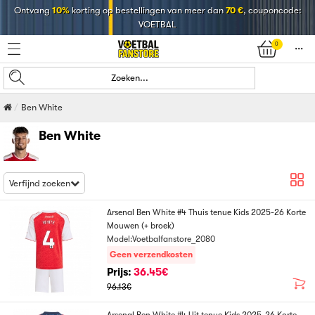
Ontvang
10%
korting op bestellingen van meer dan
70 €
, couponcode:
VOETBAL
0
󰄒
Zoeken...
Ben White
Ben White
Verfijnd zoeken
Arsenal Ben White #4 Thuis tenue Kids 2025-26 Korte
Mouwen (+ broek)
Model:Voetbalfanstore_2080
Geen verzendkosten
Prijs:
36.45€
96.13€