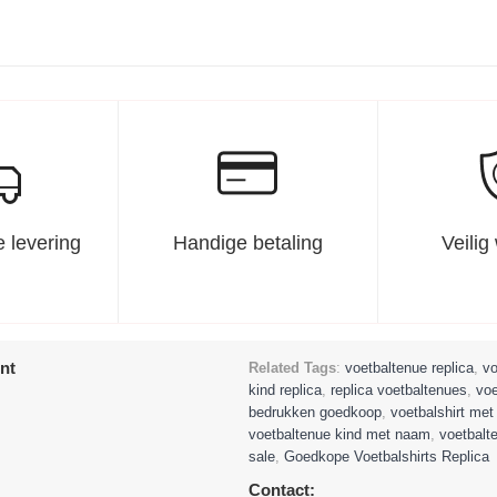
 levering
Handige betaling
Veilig
nt
Related Tags
:
voetbaltenue replica
,
vo
kind replica
,
replica voetbaltenues
,
voe
bedrukken goedkoop
,
voetbalshirt me
voetbaltenue kind met naam
,
voetbalt
sale
,
Goedkope Voetbalshirts Replica
Contact: