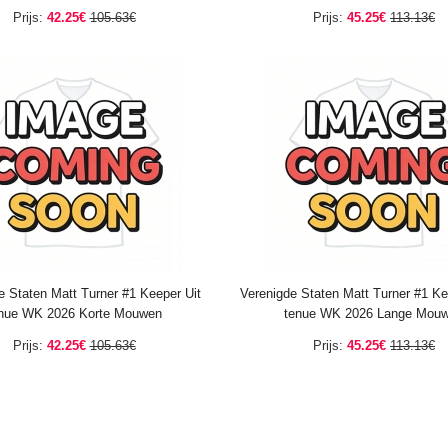
Prijs:
42.25€
105.63€
Prijs:
45.25€
113.13€
e Staten Matt Turner #1 Keeper Uit
Verenigde Staten Matt Turner #1 Ke
nue WK 2026 Korte Mouwen
tenue WK 2026 Lange Mou
Prijs:
42.25€
105.63€
Prijs:
45.25€
113.13€