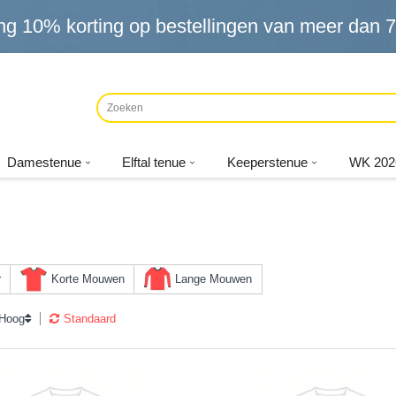
ng
10%
korting op bestellingen van meer dan
7
Damestenue
Elftal tenue
Keeperstenue
WK 202
r
Korte Mouwen
Lange Mouwen
 Hoog
Standaard