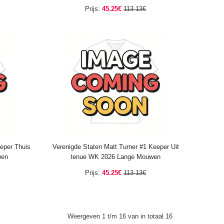
Prijs:
45.25€
113.13€
eper Thuis
Verenigde Staten Matt Turner #1 Keeper Uit
wen
tenue WK 2026 Lange Mouwen
Prijs:
45.25€
113.13€
Weergeven 1 t/m 16 van in totaal 16