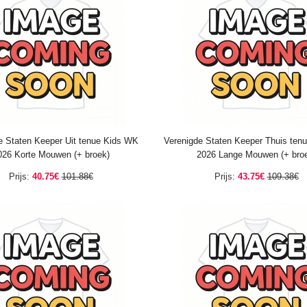
e Staten Keeper Uit tenue Kids WK
Verenigde Staten Keeper Thuis ten
026 Korte Mouwen (+ broek)
2026 Lange Mouwen (+ bro
Prijs:
40.75€
101.88€
Prijs:
43.75€
109.38€