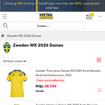
Ontvang
10%
korting op bestellingen van meer dan
70 €
, couponcode:
VOETBAL
0
󰄒
Zoeken...
Zweden WK 2026 Dames
Zweden WK 2026 Dames
Verfijnd zoeken
Zweden Thuis tenue Dames WK 2026 Korte Mouwen
Model:Voetbalfanstore_9524
Geen verzendkosten
Prijs:
38.05€
95.13€