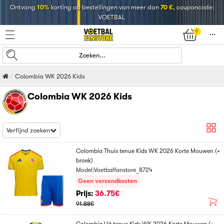
Ontvang
10%
korting op bestellingen van meer dan
70 €
, couponcode:
VOETBAL
0
󰄒
Zoeken...
Colombia WK 2026 Kids
Colombia WK 2026 Kids
Verfijnd zoeken
Colombia Thuis tenue Kids WK 2026 Korte Mouwen (+
broek)
Model:Voetbalfanstore_8724
Geen verzendkosten
Prijs:
36.75€
91.88€