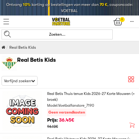
Ontvang
10%
korting op bestellingen van meer dan
70 €
, couponcode:
VOETBAL
0
󰄒
Zoeken...
Real Betis Kids
Real Betis Kids
Verfijnd zoeken
Real Betis Thuis tenue Kids 2026-27 Korte Mouwen (+
broek)
Model:Voetbalfanstore_7190
Geen verzendkosten
Prijs:
36.45€
96.13€