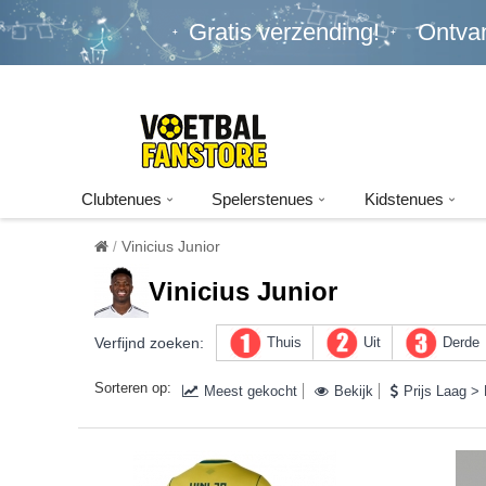
Gratis verzending!
Ontva
Clubtenues
Spelerstenues
Kidstenues
Vinicius Junior
Vinicius Junior
Verfijnd zoeken:
Thuis
Uit
Derde
Sorteren op:
Meest gekocht
Bekijk
Prijs Laag >