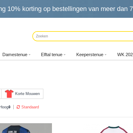
ng
10%
korting op bestellingen van meer dan
7
Damestenue
Elftal tenue
Keeperstenue
WK 202
Korte Mouwen
 Hoog
Standaard