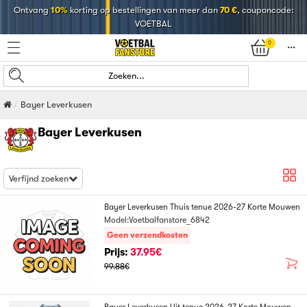
Ontvang
10%
korting op bestellingen van meer dan
70 €
, couponcode:
VOETBAL
0
󰄒
Zoeken...
Bayer Leverkusen
Bayer Leverkusen
Verfijnd zoeken
Bayer Leverkusen Thuis tenue 2026-27 Korte Mouwen
Model:Voetbalfanstore_6842
Geen verzendkosten
Prijs:
37.95€
99.88€