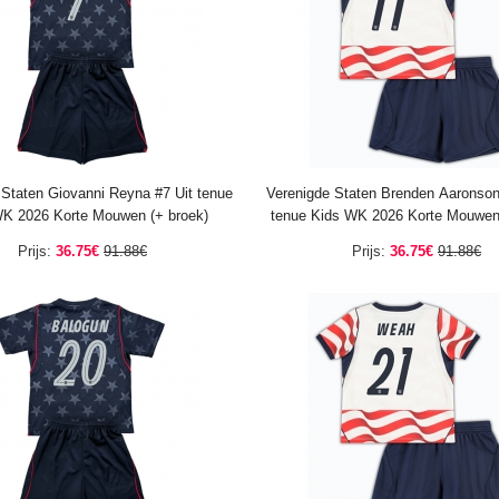
 Staten Giovanni Reyna #7 Uit tenue
Verenigde Staten Brenden Aaronson
K 2026 Korte Mouwen (+ broek)
tenue Kids WK 2026 Korte Mouwen 
Prijs:
36.75€
91.88€
Prijs:
36.75€
91.88€