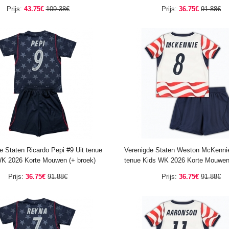
Prijs:
43.75€
109.38€
Prijs:
36.75€
91.88€
e Staten Ricardo Pepi #9 Uit tenue
Verenigde Staten Weston McKennie
K 2026 Korte Mouwen (+ broek)
tenue Kids WK 2026 Korte Mouwen 
Prijs:
36.75€
91.88€
Prijs:
36.75€
91.88€