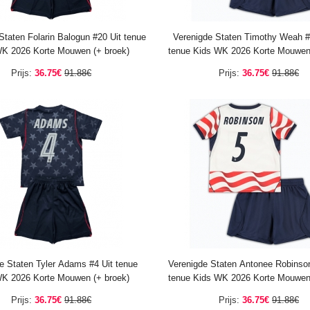
Staten Folarin Balogun #20 Uit tenue
Verenigde Staten Timothy Weah #
K 2026 Korte Mouwen (+ broek)
tenue Kids WK 2026 Korte Mouwen 
Prijs:
36.75€
91.88€
Prijs:
36.75€
91.88€
e Staten Tyler Adams #4 Uit tenue
Verenigde Staten Antonee Robinso
K 2026 Korte Mouwen (+ broek)
tenue Kids WK 2026 Korte Mouwen 
Prijs:
36.75€
91.88€
Prijs:
36.75€
91.88€