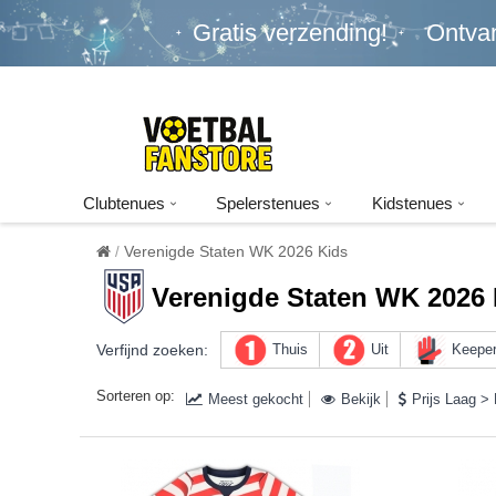
Gratis verzending!
Ontva
Clubtenues
Spelerstenues
Kidstenues
Verenigde Staten WK 2026 Kids
Verenigde Staten WK 2026 
Verfijnd zoeken:
Thuis
Uit
Keepe
Sorteren op:
Meest gekocht
Bekijk
Prijs Laag >