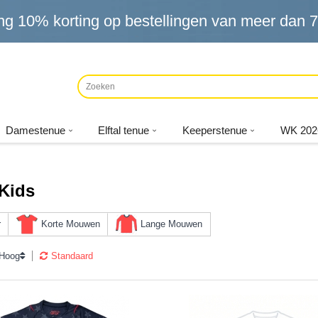
ng
10%
korting op bestellingen van meer dan
7
Damestenue
Elftal tenue
Keeperstenue
WK 202
Kids
r
Korte Mouwen
Lange Mouwen
 Hoog
Standaard