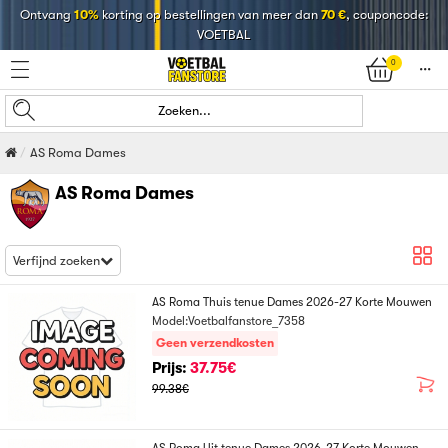
Ontvang
10%
korting op bestellingen van meer dan
70 €
, couponcode:
VOETBAL
0
󰄒
Zoeken...
AS Roma Dames
AS Roma Dames
Verfijnd zoeken
AS Roma Thuis tenue Dames 2026-27 Korte Mouwen
Model:Voetbalfanstore_7358
Geen verzendkosten
Prijs:
37.75€
99.38€