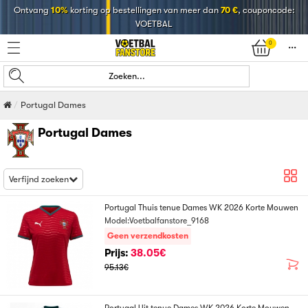
Ontvang
10%
korting op bestellingen van meer dan
70 €
, couponcode:
VOETBAL
0
󰄒
Zoeken...
Portugal Dames
Portugal Dames
Verfijnd zoeken
Portugal Thuis tenue Dames WK 2026 Korte Mouwen
Model:Voetbalfanstore_9168
Geen verzendkosten
Prijs:
38.05€
95.13€