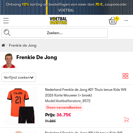
Ontvang
10%
korting op bestellingen van meer dan
70 €
, couponcode:
VOETBAL
0
󰄒
Zoeken...
Frenkie de Jong
Frenkie De Jong
Verfijnd zoeken
Nederland Frenkie de Jong #21 Thuis tenue Kids WK
2026 Korte Mouwen (+ broek)
Model:Voetbalfanstore_8572
Geen verzendkosten
Prijs:
36.75€
91.88€