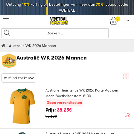
Ontvang
10%
korting op bestellingen van meer dan
70 €
, couponcode:
VOETBAL
0
󰄒
Zoeken...
Australië WK 2026 Mannen
Australië WK 2026 Mannen
Verfijnd zoeken
Australië Thuis tenue WK 2026 Korte Mouwen
Model:Voetbalfanstore_8100
Geen verzendkosten
Prijs:
38.25€
95.63€