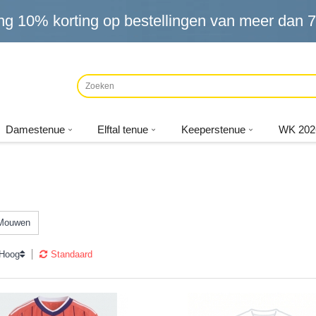
ng
10%
korting op bestellingen van meer dan
7
Damestenue
Elftal tenue
Keeperstenue
WK 202
 Mouwen
 Hoog
Standaard