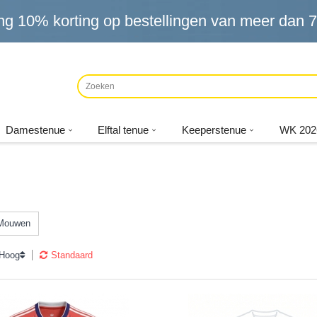
ng
10%
korting op bestellingen van meer dan
7
Damestenue
Elftal tenue
Keeperstenue
WK 202
 Mouwen
 Hoog
Standaard