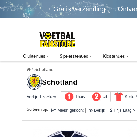
Gratis verzending!
Ontva
Clubtenues
Spelerstenues
Kidstenues
Schotland
Schotland
Verfijnd zoeken:
Thuis
Uit
Korte
Sorteren op:
Meest gekocht
Bekijk
Prijs Laag >