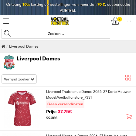
Ontvang
10%
korting op bestellingen van meer dan
70 €
, couponcode:
VOETBAL
0
󰄒
Zoeken...
Liverpool Dames
Liverpool Dames
Verfijnd zoeken
Liverpool Thuis tenue Dames 2026-27 Korte Mouwen
Model:Voetbalfanstore_7331
Geen verzendkosten
Prijs:
37.75€
99.38€