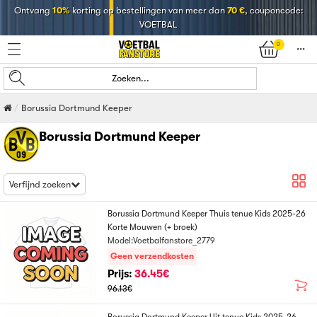
Ontvang
10%
korting op bestellingen van meer dan
70 €
, couponcode:
VOETBAL
0
󰄒
Zoeken...
Borussia Dortmund Keeper
Borussia Dortmund Keeper
Verfijnd zoeken
Borussia Dortmund Keeper Thuis tenue Kids 2025-26
Korte Mouwen (+ broek)
Model:Voetbalfanstore_2779
Geen verzendkosten
Prijs:
36.45€
96.13€