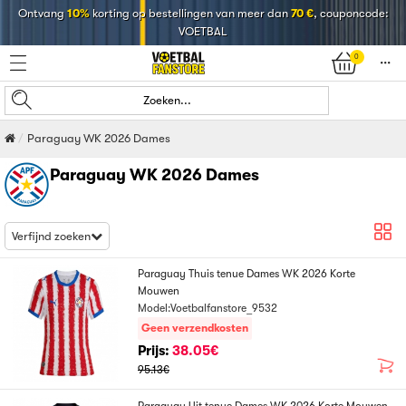
Ontvang
10%
korting op bestellingen van meer dan
70 €
, couponcode:
VOETBAL
0
󰄒
Zoeken...
Paraguay WK 2026 Dames
Paraguay WK 2026 Dames
Verfijnd zoeken
Paraguay Thuis tenue Dames WK 2026 Korte
Mouwen
Model:Voetbalfanstore_9532
Geen verzendkosten
Prijs:
38.05€
95.13€