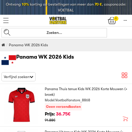
Ontvang
10%
korting op bestellingen van meer dan
70 €
, couponcode:
VOETBAL
0
󰄒
Zoeken...
Panama WK 2026 Kids
Panama WK 2026 Kids
Verfijnd zoeken
Panama Thuis tenue Kids WK 2026 Korte Mouwen (+
broek)
Model:Voetbalfanstore_8868
Geen verzendkosten
Prijs:
36.75€
91.88€