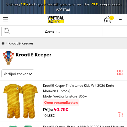
Ontvang
10%
korting op bestellingen van meer dan
70 €
, couponcode:
VOETBAL
0
󰄒
Zoeken...
Kroatië Keeper
Kroatië Keeper
Verfijnd zoeken
Kroatië Keeper Thuis tenue Kids WK 2026 Korte
Mouwen (+ broek)
Model:Voetbalfanstore_8664
Geen verzendkosten
Prijs:
40.75€
101.88€