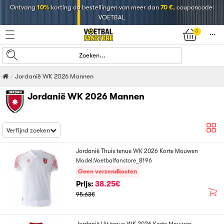
Ontvang
10%
korting op bestellingen van meer dan
70 €
, couponcode:
VOETBAL
0
󰄒
Zoeken...
Jordanië WK 2026 Mannen
Jordanië WK 2026 Mannen
Verfijnd zoeken
Jordanië Thuis tenue WK 2026 Korte Mouwen
Model:Voetbalfanstore_8196
Geen verzendkosten
Prijs:
38.25€
95.63€