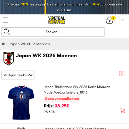
Ontvang
10%
korting op bestellingen van meer dan
70 €
, couponcode:
VOETBAL
0
󰄒
Zoeken...
Japan WK 2026 Mannen
Japan WK 2026 Mannen
Verfijnd zoeken
Japan Thuis tenue WK 2026 Korte Mouwen
Model:Voetbalfanstore_8016
Geen verzendkosten
Prijs:
38.25€
95.63€