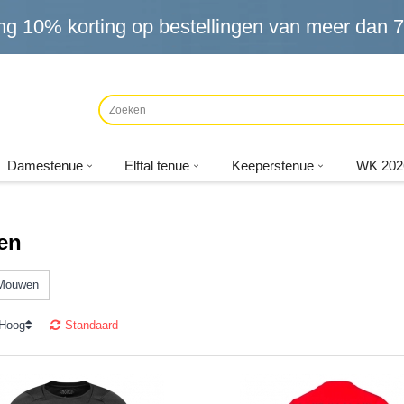
ng
10%
korting op bestellingen van meer dan
7
Damestenue
Elftal tenue
Keeperstenue
WK 202
en
 Mouwen
 Hoog
Standaard