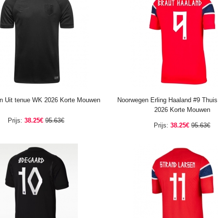
n Uit tenue WK 2026 Korte Mouwen
Noorwegen Erling Haaland #9 Thui
2026 Korte Mouwen
Prijs:
38.25€
95.63€
Prijs:
38.25€
95.63€