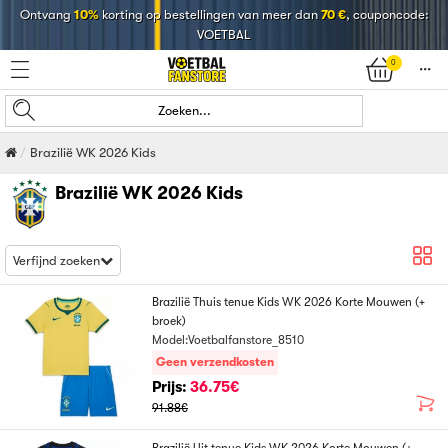
Ontvang
10%
korting op bestellingen van meer dan
70 €
, couponcode:
VOETBAL
0
󰄒
Zoeken...
Brazilië WK 2026 Kids
Brazilië WK 2026 Kids
Verfijnd zoeken
Brazilië Thuis tenue Kids WK 2026 Korte Mouwen (+
broek)
Model:Voetbalfanstore_8510
Geen verzendkosten
Prijs:
36.75€
91.88€