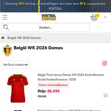
Ontvang
10%
korting op bestellingen van meer dan
70 €
, couponcode:
VOETBAL
0
󰄒
Zoeken...
België WK 2026 Dames
België WK 2026 Dames
Verfijnd zoeken
België Thuis tenue Dames WK 2026 Korte Mouwen
Model:Voetbalfanstore_9258
Geen verzendkosten
Prijs:
38.05€
95.13€