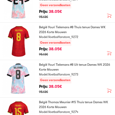
Geen verzendkosten
Prijs:
38.05€
95.13€
België Youri Tielemans #8 Thuis tenue Dames WK
2026 Korte Mouwen
Model:Voetbalfanstore_9272
Geen verzendkosten
Prijs:
38.05€
95.13€
België Youri Tielemans #8 Uit tenue Dames WK 2026
Korte Mouwen
Model:Voetbalfanstore_9273
Geen verzendkosten
Prijs:
38.05€
95.13€
België Thomas Meunier #15 Thuis tenue Dames WK
2026 Korte Mouwen
Model:Voetbalfanstore_9274