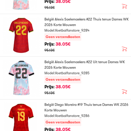
Prijs:
38.05€
95.13€
België Alexis Saelemaekers #22 Thuis tenue Dames WK
2026 Korte Mouwen
Model:Voetbalfanstore_9284
Geen verzendkosten
Prijs:
38.05€
95.13€
België Alexis Saelemaekers #22 Uit tenue Dames WK
2026 Korte Mouwen
Model:Voetbalfanstore_9285
Geen verzendkosten
Prijs:
38.05€
95.13€
België Diego Moreira #19 Thuis tenue Dames WK 2026
Korte Mouwen
Model:Voetbalfanstore_9286
Geen verzendkosten
Prijs:
38.05€