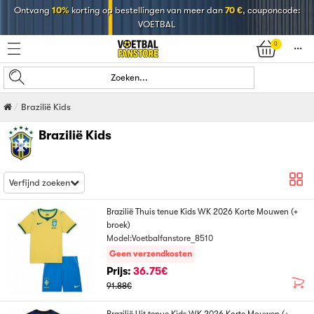
Ontvang
10%
korting op bestellingen van meer dan
70 €
, couponcode:
VOETBAL
0
󰄒
Zoeken...
Brazilië Kids
Brazilië Kids
Verfijnd zoeken
Brazilië Thuis tenue Kids WK 2026 Korte Mouwen (+
broek)
Model:Voetbalfanstore_8510
Geen verzendkosten
Prijs:
36.75€
91.88€