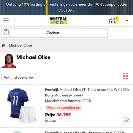
Ontvang
10%
korting op bestellingen van meer dan
70 €
, couponcode:
VOETBAL
0
󰄒
Zoeken...
Michael Olise
Michael Olise
Verfijnd zoeken
Frankrijk Michael Olise #11 Thuis tenue Kids WK 2026
Korte Mouwen (+ broek)
Model:Voetbalfanstore_8338
Geen verzendkosten
Prijs:
36.75€
91.88€