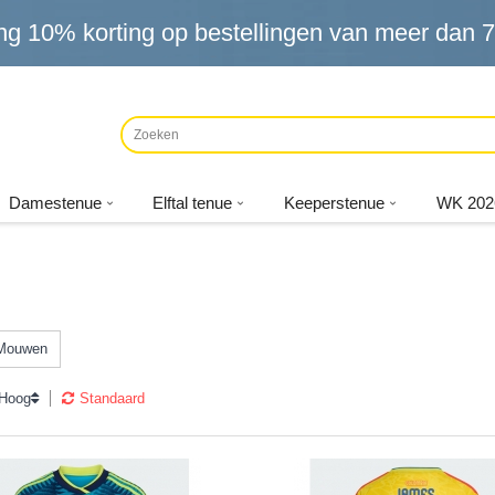
ng
10%
korting op bestellingen van meer dan
7
Damestenue
Elftal tenue
Keeperstenue
WK 202
 Mouwen
 Hoog
Standaard