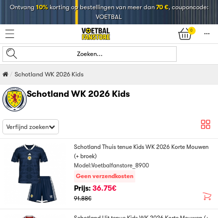
Ontvang
10%
korting op bestellingen van meer dan
70 €
, couponcode:
VOETBAL
0
󰄒
Zoeken...
Schotland WK 2026 Kids
Schotland WK 2026 Kids
Verfijnd zoeken
Schotland Thuis tenue Kids WK 2026 Korte Mouwen
(+ broek)
Model:Voetbalfanstore_8900
Geen verzendkosten
Prijs:
36.75€
91.88€