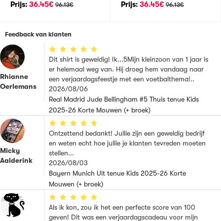
Prijs:
36.45€
Prijs:
36.45€
96.13€
96.13€
Feedback van klanten
Dit shirt is geweldig! Ik...5Mijn kleinzoon van 1 jaar is
er helemaal weg van. Hij droeg hem vandaag naar
Rhianne
een verjaardagsfeestje met een voetbalthema!..
Oerlemans
2026/08/06
Real Madrid Jude Bellingham #5 Thuis tenue Kids
2025-26 Korte Mouwen (+ broek)
Ontzettend bedankt! Jullie zijn een geweldig bedrijf
en weten echt hoe jullie je klanten tevreden moeten
Micky
stellen...
Aalderink
2026/08/03
Bayern Munich Uit tenue Kids 2025-26 Korte
Mouwen (+ broek)
Als ik kon, zou ik het een perfecte score van 100
geven! Dit was een verjaardagscadeau voor mijn