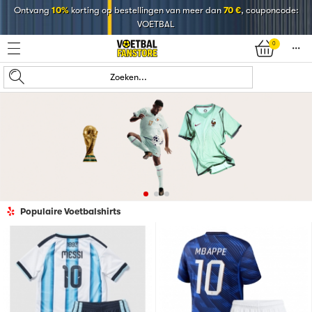
Ontvang
10%
korting op bestellingen van meer dan
70 €
, couponcode:
VOETBAL
0
󰄒
Zoeken...
Populaire Voetbalshirts