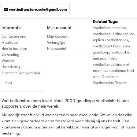
voetbalfanstore.sale@gmail.com
Related Tags
:
Informatie
Mijn account
,
voetbaltenue replica
,
voetbaltenue kind replica
Contacten ons
Mijn account
,
replica voetbaltenues
Maattabel
Verlanglijst
voetbalshirt bedrukken
Hoe te bestellen
Nieuwsbrief
,
goedkoop
voetbalshirt
Verzending
,
met naam kind
Wastips
voetbaltenue kind met
Uw privacy
,
naam
voetbaltenue kind
Algemene Voorwaarden
,
sale
Goedkope
Blog
Voetbalshirts Replica
Voetbalfanstore.com levert sinds 2000 goedkope voetbalshirts aan
supporters over de hele wereld.
Als bedrijf streeft elk lid van ons team naar excellentie. We willen dat elke
klant zich gewaardeerd en zelfverzekerd voelt als hij bij ons bestelt. Ons
klantenserviceteam is per e-mail bereikbaar voor al je vragen vóór of na de
bestelling.