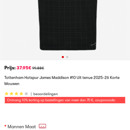
Prijs:
37.95€
99.88€
Tottenham Hotspur James Maddison #10 Uit tenue 2025-26 Korte
Mouwen
|
beoordelingen
Ontvang
10%
korting op bestellingen van meer dan
70 €
, couponcode:
VOETBAL
Mannen Maat