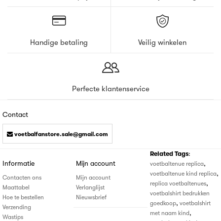
Handige betaling
Veilig winkelen
Perfecte klantenservice
Contact
voetbalfanstore.sale@gmail.com
Related Tags
:
Informatie
Mijn account
,
voetbaltenue replica
,
voetbaltenue kind replica
Contacten ons
Mijn account
,
replica voetbaltenues
Maattabel
Verlanglijst
voetbalshirt bedrukken
Hoe te bestellen
Nieuwsbrief
,
goedkoop
voetbalshirt
Verzending
,
met naam kind
Wastips