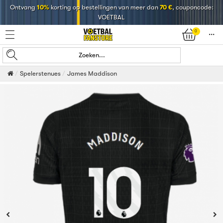
Ontvang
10%
korting op bestellingen van meer dan
70 €
, couponcode:
VOETBAL
0
󰄒
Zoeken...
Spelerstenues
James Maddison