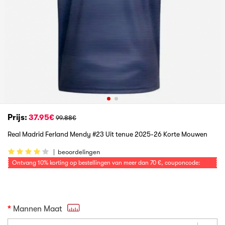
Prijs:
37.95€
99.88€
Real Madrid Ferland Mendy #23 Uit tenue 2025-26 Korte Mouwen
|
beoordelingen
Ontvang
10%
korting op bestellingen van meer dan
70 €
, couponcode:
VOETBAL
Mannen Maat