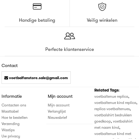
Handige betaling
Veilig winkelen
Perfecte klantenservice
Contact
voetbalfanstore.sale@gmail.com
Related Tags
:
Informatie
Mijn account
,
voetbaltenue replica
,
voetbaltenue kind replica
Contacten ons
Mijn account
,
replica voetbaltenues
Maattabel
Verlanglijst
voetbalshirt bedrukken
Hoe te bestellen
Nieuwsbrief
,
goedkoop
voetbalshirt
Verzending
,
met naam kind
Wastips
voetbaltenue kind met
Uw privacy