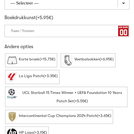
Boekdrukkunst(+5.95€)
Andere opties
Korte broek(+15.75€)
Voetbalsokken(+6.95€)
La Liga Patch(+3.35€)
UCL Starball 15 Times Winner + UEFA Foundation 10 Years
Patch Set(+5.55€)
Intercontinental Cup Champions 2024 Patch(+3.65€)
HP Logo(+3.15€)