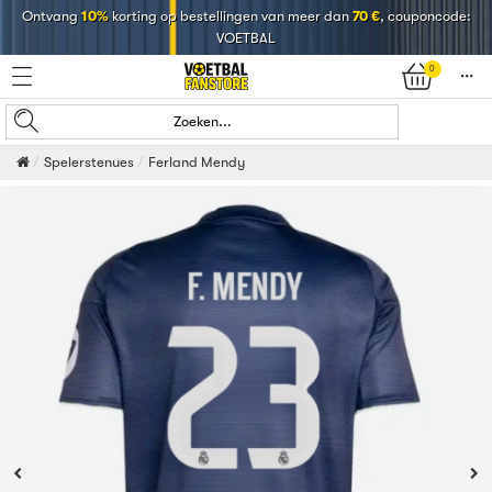
Ontvang
10%
korting op bestellingen van meer dan
70 €
, couponcode:
VOETBAL
0
󰄒
Zoeken...
Spelerstenues
Ferland Mendy