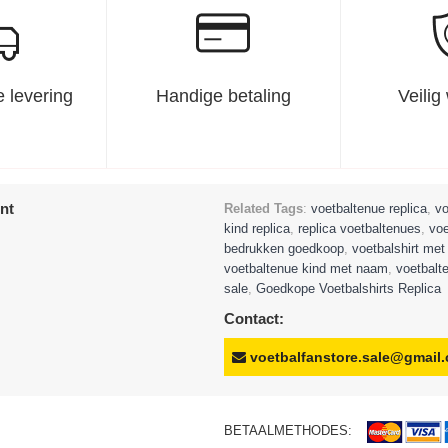
 levering
Handige betaling
Veilig
nt
Related Tags
:
voetbaltenue replica
,
vo
kind replica
,
replica voetbaltenues
,
voe
bedrukken goedkoop
,
voetbalshirt me
voetbaltenue kind met naam
,
voetbalt
sale
,
Goedkope Voetbalshirts Replica
Contact:
voetbalfanstore.sale@gmail
BETAALMETHODES: