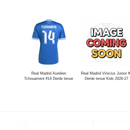
Korte Mouwen (+ broek)
Kids 2025-26 Korte Mouwen 
broek)
Prijs:
36.45€
96.13€
Prijs:
36.45€
96.13€
Real Madrid Aurelien
Real Madrid Vinicius Junior 
Tchouameni #14 Derde tenue
Derde tenue Kids 2026-27
2025-26 Korte Mouwen
Korte Mouwen (+ broek)
Prijs:
37.95€
99.88€
Prijs:
36.45€
96.13€