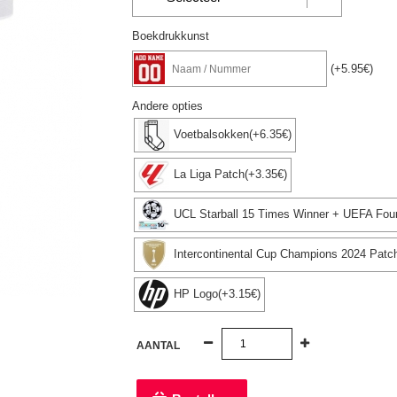
Boekdrukkunst
(+5.95€)
Andere opties
Voetbalsokken(+6.35€)
La Liga Patch(+3.35€)
UCL Starball 15 Times Winner + UEFA Foun
Intercontinental Cup Champions 2024 Patc
HP Logo(+3.15€)
AANTAL