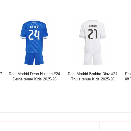
(+
broek)
2025-26 Lange Mouwen (+
broek)
Prijs:
36.45€
96.13€
Prijs:
37.45€
98.63€
#7
Real Madrid Dean Huijsen #24
Real Madrid Brahim Diaz #21
Fra
Derde tenue Kids 2025-26
Thuis tenue Kids 2025-26
#8 
Korte Mouwen (+ broek)
Korte Mouwen (+ broek)
Prijs:
36.45€
96.13€
Prijs:
36.45€
96.13€