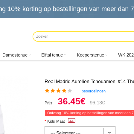
ng
10%
korting op bestellingen van meer dan
7
Damestenue
Elftal tenue
Keeperstenue
WK 202
Real Madrid Aurelien Tchouameni #14 Th
|
beoordelingen
36.45€
96.13€
Prijs:
Ontvang
10%
korting op bestellingen van meer dan
7
Kids Maat