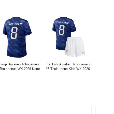
Korte Mouwen (+ broek)
Korte Mouwen (+ broek)
Prijs:
36.45€
96.13€
Prijs:
36.45€
96.13€
nkrijk Aurelien Tchouameni
Frankrijk Aurelien Tchouameni
Thuis tenue WK 2026 Korte
#8 Thuis tenue Kids WK 2026
Mouwen
Korte Mouwen (+ broek)
Prijs:
38.25€
95.63€
Prijs:
36.75€
91.88€