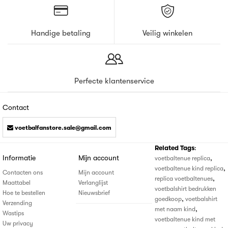
Handige betaling
Veilig winkelen
Perfecte klantenservice
Contact
voetbalfanstore.sale@gmail.com
Related Tags
:
Informatie
Mijn account
,
voetbaltenue replica
,
voetbaltenue kind replica
Contacten ons
Mijn account
,
replica voetbaltenues
Maattabel
Verlanglijst
voetbalshirt bedrukken
Hoe te bestellen
Nieuwsbrief
,
goedkoop
voetbalshirt
Verzending
,
met naam kind
Wastips
voetbaltenue kind met
Uw privacy