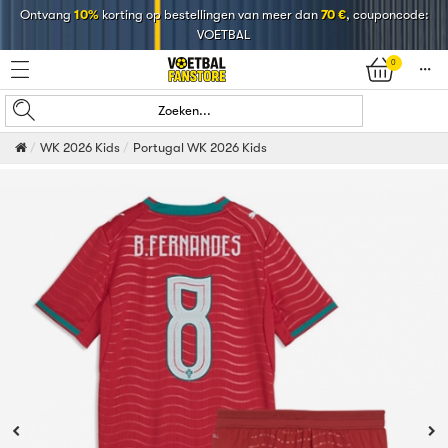
Ontvang
10%
korting op bestellingen van meer dan
70 €
, couponcode:
VOETBAL
0
󰄒
Zoeken...
WK 2026 Kids
Portugal WK 2026 Kids