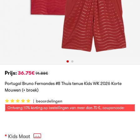
Prijs:
36.75€
91.88€
Portugal Bruno Fernandes #8 Thuis tenue Kids WK 2026 Korte
Mouwen (+ broek)
|
beoordelingen
Ontvang
10%
korting op bestellingen van meer dan
70 €
, couponcode:
VOETBAL
Kids Maat