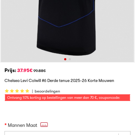
Prijs:
37.95€
99.88€
Chelsea Levi Colwill #6 Derde tenue 2025-26 Korte Mouwen
|
beoordelingen
Ontvang
10%
korting op bestellingen van meer dan
70 €
, couponcode:
VOETBAL
Mannen Maat