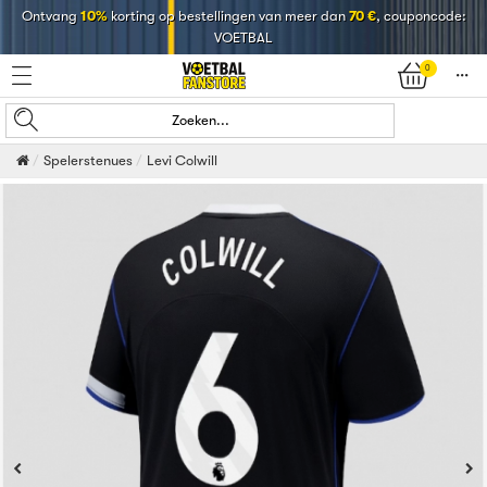
Ontvang
10%
korting op bestellingen van meer dan
70 €
, couponcode:
VOETBAL
0
󰄒
Zoeken...
Spelerstenues
Levi Colwill