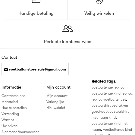
Handige betaling
Veilig winkelen
Perfecte klantenservice
Contact
voetbalfanstore.sale@gmail.com
Related Tags
:
Informatie
Mijn account
,
voetbaltenue replica
,
voetbaltenue kind replica
Contacten ons
Mijn account
,
replica voetbaltenues
Maattabel
Verlanglijst
voetbalshirt bedrukken
Hoe te bestellen
Nieuwsbrief
,
goedkoop
voetbalshirt
Verzending
,
met naam kind
Wastips
voetbaltenue kind met
Uw privacy
,
naam
voetbaltenue kind
Algemene Voorwaarden