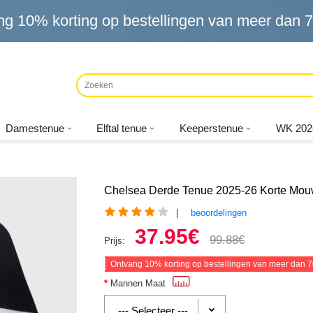
ng
10%
korting op bestellingen van meer dan
7
Damestenue
Elftal tenue
Keeperstenue
WK 202
Chelsea Derde Tenue 2025-26 Korte Mo
|
beoordelingen
37.95€
99.88€
Prijs:
Ontvang
10%
korting op bestellingen van meer dan
7
Mannen Maat