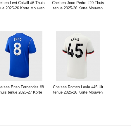
elsea Levi Colwill #6 Thuis
Chelsea Joao Pedro #20 Thuis
nue 2025-26 Korte Mouwen
tenue 2025-26 Korte Mouwen
Prijs:
37.95€
99.88€
Prijs:
37.95€
99.88€
elsea Enzo Fernandez #8
Chelsea Romeo Lavia #45 Uit
huis tenue 2026-27 Korte
tenue 2025-26 Korte Mouwen
Mouwen
Prijs:
37.95€
99.88€
Prijs:
37.95€
99.88€