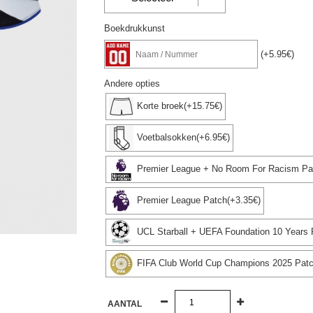
Boekdrukkunst
(+5.95€)
Andere opties
Korte broek(+15.75€)
Voetbalsokken(+6.95€)
Premier League + No Room For Racism Pat
Premier League Patch(+3.35€)
UCL Starball + UEFA Foundation 10 Years 
FIFA Club World Cup Champions 2025 Patc
AANTAL