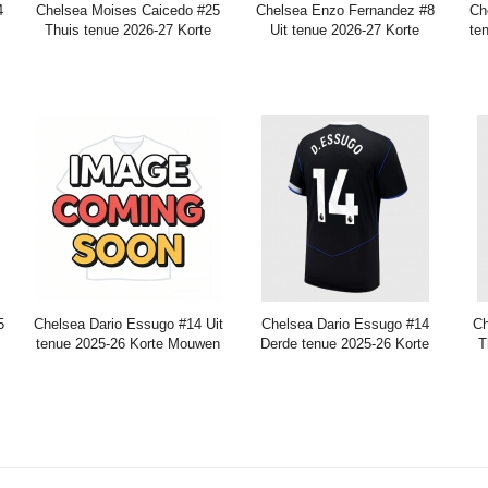
4
Chelsea Moises Caicedo #25
Chelsea Enzo Fernandez #8
Ch
Thuis tenue 2026-27 Korte
Uit tenue 2026-27 Korte
te
Mouwen
Mouwen
Prijs:
37.95€
99.88€
Prijs:
37.95€
99.88€
5
Chelsea Dario Essugo #14 Uit
Chelsea Dario Essugo #14
Ch
tenue 2025-26 Korte Mouwen
Derde tenue 2025-26 Korte
T
Mouwen
Prijs:
37.95€
99.88€
Prijs:
37.95€
99.88€