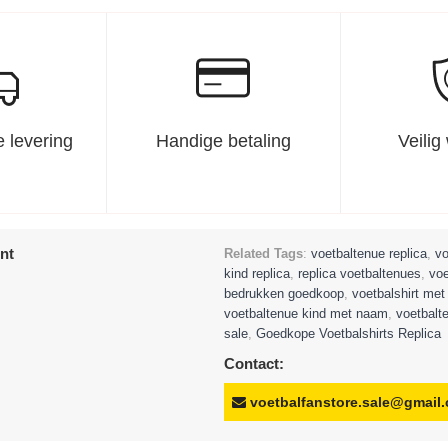
 levering
Handige betaling
Veilig
nt
Related Tags
:
voetbaltenue replica
,
vo
kind replica
,
replica voetbaltenues
,
voe
bedrukken goedkoop
,
voetbalshirt me
voetbaltenue kind met naam
,
voetbalt
sale
,
Goedkope Voetbalshirts Replica
Contact:
voetbalfanstore.sale@gmail